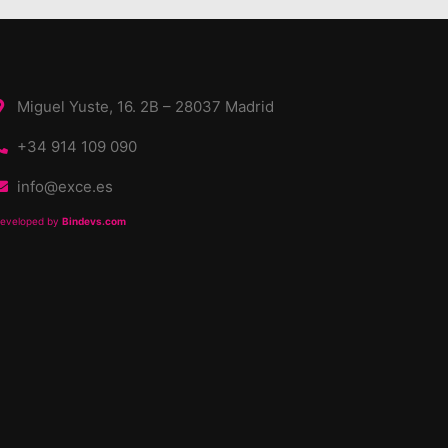
Miguel Yuste, 16. 2B – 28037 Madrid
+34 914 109 090
info@exce.es
eveloped by
Bindevs.com