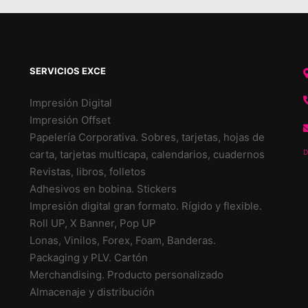
SERVICIOS EXCE
Impresión Digital
Impresión Offset
Papelería Corporativa. Sobres, tarjetas, hojas de
carta, tarjetas multicapa, calendarios, cuadernos
D
Revistas, libros, folletos
Adhesivos en bobina. Stickers
Impresión digital gran formato. Rígido y flexible.
Roll UP, X Banner, Pop UP
Lonas, Vinilos, Forex, Foam, Banderas.
Packaging y PLV. Cartón
Merchandising. Producto personalizado
Almacenaje y distribución