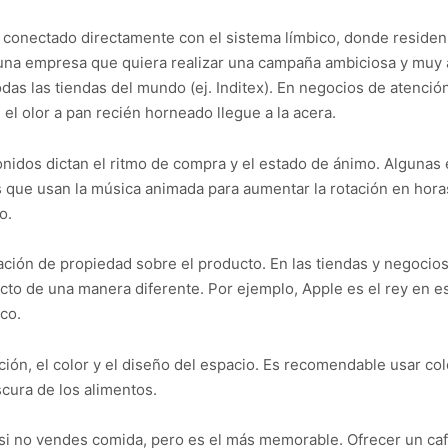
stá conectado directamente con el sistema límbico, donde reside
una empresa que quiera realizar una campaña ambiciosa y muy at
todas las tiendas del mundo (ej. Inditex). En negocios de atenci
 el olor a pan recién horneado llegue a la acera.
sonidos dictan el ritmo de compra y el estado de ánimo. Algunas
as que usan la música animada para aumentar la rotación en hora
o.
ación de propiedad sobre el producto. En las tiendas y negocios
oducto de una manera diferente. Por ejemplo, Apple es el rey en 
co.
nación, el color y el diseño del espacio. Es recomendable usar col
scura de los alimentos.
car si no vendes comida, pero es el más memorable. Ofrecer un 