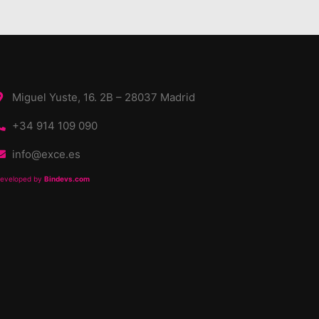
Miguel Yuste, 16. 2B – 28037 Madrid
+34 914 109 090
info@exce.es
eveloped by
Bindevs.com