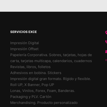
SERVICIOS EXCE
Impresión Digital
Impresión Offset
Papelería Corporativa. Sobres, tarjetas, hojas de
carta, tarjetas multicapa, calendarios, cuadernos
D
Revistas, libros, folletos
Adhesivos en bobina. Stickers
Impresión digital gran formato. Rígido y flexible.
Roll UP, X Banner, Pop UP
Lonas, Vinilos, Forex, Foam, Banderas.
Packaging y PLV. Cartón
Merchandising. Producto personalizado